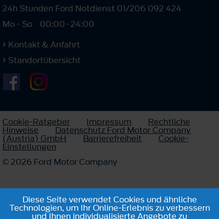
24h Stunden Ford Notdienst 01/206 092 424
Mo - So
00:00
-
24:00
Kontakt & Anfahrt
Standortübersicht
Cookie-Ratgeber
Impressum
Rechtliche
Hinweise
Datenschutz Ford Motor Company
(Austria) GmbH
Barrierefreiheit
Cookie-
Einstellungen
© 2026 Ford Motor Company
Diese Seite verwendet Cookies und ähnliche
Technologien, um Ihr Online-Erlebnis zu verbessern
und Ihnen individualisierte Angebote zu